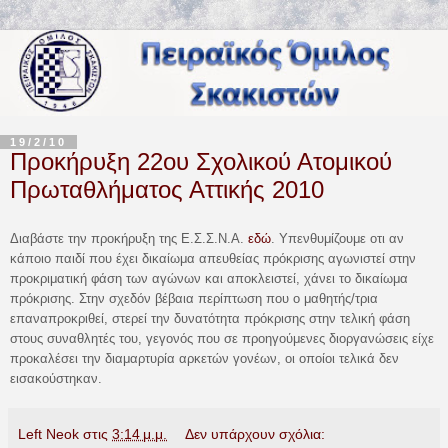
19/2/10
Προκήρυξη 22ου Σχολικού Ατομικού
Πρωταθλήματος Αττικής 2010
Διαβάστε την προκήρυξη της Ε.Σ.Σ.Ν.Α.
εδώ
. Υπενθυμίζουμε οτι αν
κάποιο παιδί που έχει δικαίωμα απευθείας πρόκρισης αγωνιστεί στην
προκριματική φάση των αγώνων και αποκλειστεί, χάνει το δικαίωμα
πρόκρισης.
Στην σχεδόν βέβαια περίπτωση που ο μαθητής/τρια
επαναπροκριθεί, στερεί την δυνατότητα
πρόκρισης στην τελική φάση
στους συναθλητές του, γεγονός που σε προηγούμενες διοργανώσεις είχε
προκαλέσει την διαμαρτυρία αρκετών γονέων, οι οποίοι τελικά δεν
εισακούστηκαν.
Left Neok
στις
3:14 μ.μ.
Δεν υπάρχουν σχόλια: